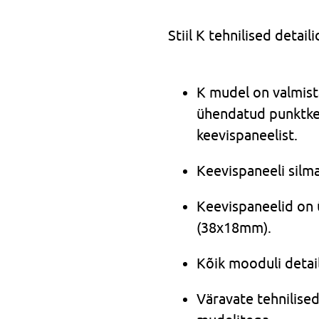
Stiil K tehnilised detaili
K mudel on valmist
ühendatud punktke
keevispaneelist.
Keevispaneeli sil
Keevispaneelid on 
(38x18mm).
Kõik mooduli detai
Väravate tehnilis