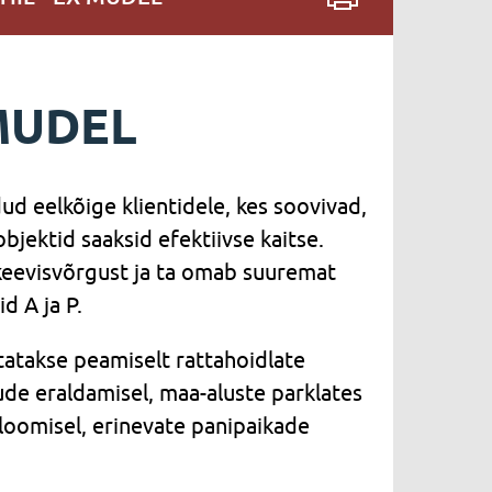
 MUDEL
ud eelkõige klientidele, kes soovivad,
bjektid saaksid efektiivse kaitse.
eevisvõrgust ja ta omab suuremat
d A ja P.
tatakse peamiselt rattahoidlate
ude eraldamisel, maa-aluste parklates
loomisel, erinevate panipaikade