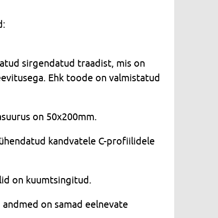
d:
atud sirgendatud traadist, mis on
evitusega. Ehk toode on valmistatud
masuurus on 50x200mm.
ühendatud kandvatele C-profiilidele
lid on kuumtsingitud.
ed andmed on samad eelnevate