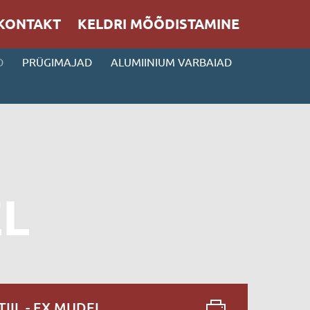
KONTAKT
KELDRI MÕÕDISTAMINE
D
PRÜGIMAJAD
ALUMIINIUM VARBAIAD
EL
TIIL - EX MUDEL