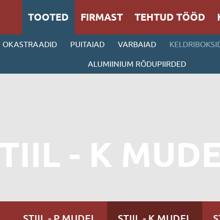
TOOTED
FIRMAST
TEHTUD TÖÖD
OKASTRAADID
PUITAIAD
VARBAIAD
KELDRIBOKSI
ALUMIINIUM RÕDUPIIRDED
TIIL - K MUD
L
STIIL - P MUDEL
STIIL - K MUDEL
S