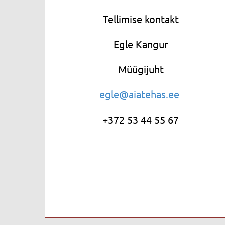
Tellimise kontakt
Egle Kangur
Müügijuht
egle@aiatehas.ee
+372 53 44 55 67