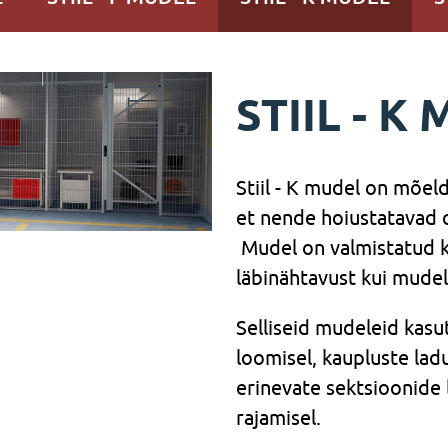
STIIL - K
Stiil - K mudel on mõeld
et nende hoiustatavad o
Mudel on valmistatud k
läbinähtavust kui mudeli
Selliseid mudeleid kasu
loomisel, kaupluste lad
erinevate sektsioonide 
rajamisel.