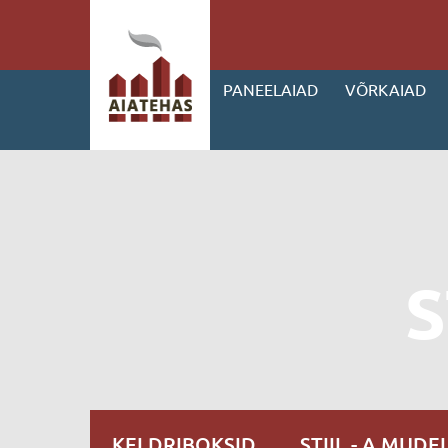
PANEELAIAD
VÕRKAIAD
S
KELDRIBOKSID
STIIL - A MUDE