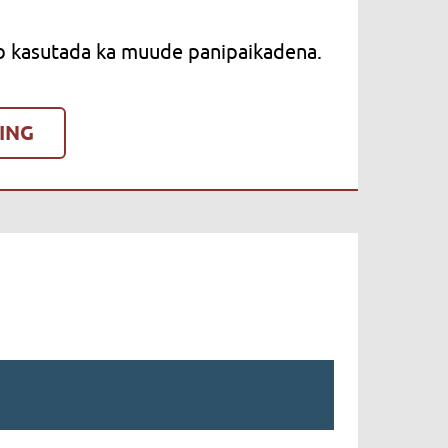
b kasutada ka muude panipaikadena.
ING