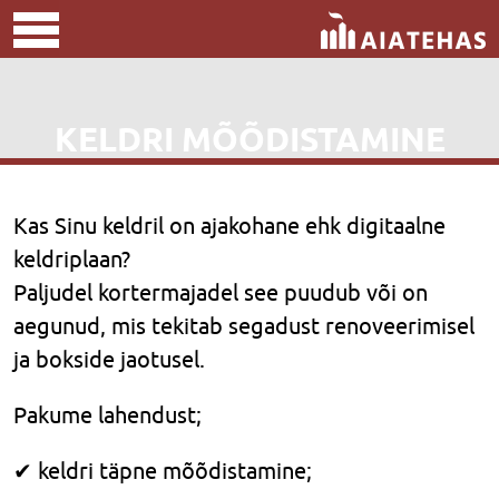
KELDRI MÕÕDISTAMINE
Kas Sinu keldril on ajakohane ehk digitaalne
keldriplaan?
Paljudel kortermajadel see puudub või on
aegunud, mis tekitab segadust renoveerimisel
ja bokside jaotusel.
Pakume lahendust;
✔ keldri täpne mõõdistamine;